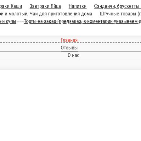
ки Яйца
Напитки
Сэндвичи, брускетты и роллы в лаваше
Десерты 
хисовая паста и пр.)
Бенедикты и брускетты
Салаты
Горячее и с