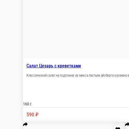
Салат-боул с курицей — всегда в наличии в нашем меню. Спеши
Главная
Салаты
Салат-боул с курицей
© FoodSoul, Inc. 2026.
Пользовательское соглашение
Лицензионное соглашение
Условия акций сервиса
Политика конфиденциальности
Правила оплаты
Скачивайте бесплатно наше приложение:
2026 Работает на платформе
FoodSoul