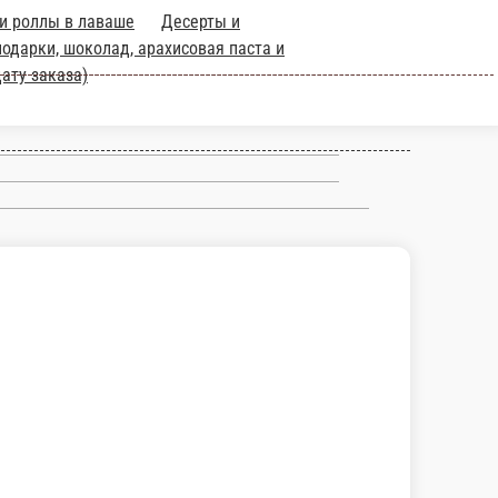
и выпечка
Блины
Детское меню
Кофе зерновой и молотый, Чай
упы
Торты на заказ (предзаказ, в коментарии указываем дату