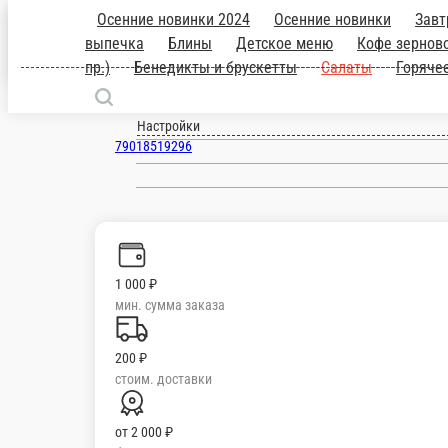
Верхняя Пышма
ru
Настройки
79018519296
Главная
Отзывы
О нас
1 000 ₽
мин. сумма заказа
200 ₽
стоим. доставки
от
2 000 ₽
беспл. доставка
Осенние новинки 2024
Осенние новинки
Завтраки Каши
Завтра
для приготовления дома
Штучные товары (подарки, шоколад, ара