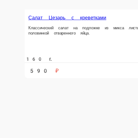
Салат-боул с авокадо
Зелень, авокадо, киноа, помидор, соус фирменный, огурец, арахис