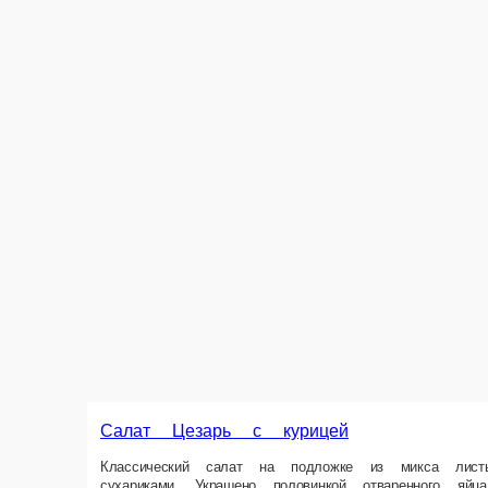
Салат Цезарь с курицей
Классический салат на подложке из микса листьев айсберга и романо в
160 г.
410 ₽