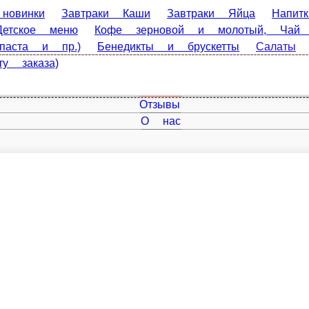
раки Каши
Завтраки Яйца
Напитки
Сэндвичи, брускетты
й и молотый, Чай для приготовления дома
Штучные товары (п
 и супы
Торты на заказ (предзаказ, в коментарии указываем д
Главная
Отзывы
О нас