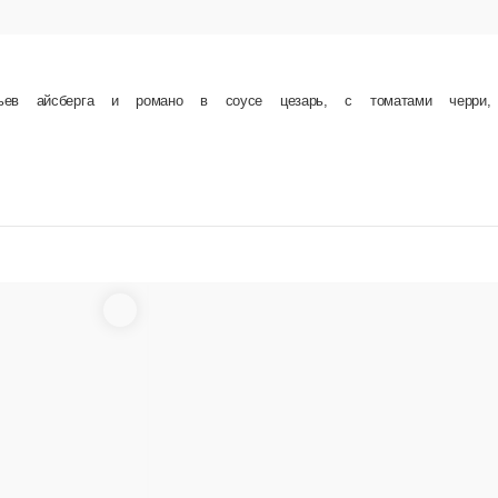
Салат-боул с курицей
Зелень, авокадо, помидор, куриное филе запеченное, киноа, соус фирменный, соус песто