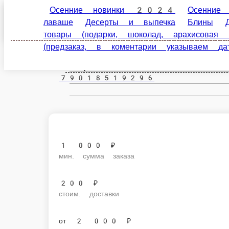
Осенние новинки 2024
Осенние новинки
Завт
Верхняя Пышма
выпечка
Блины
Детское меню
Кофе зерново
пр.)
Бенедикты и брускетты
Салаты
Горячее
ru
Настройки
79018519296
1 000 ₽
мин. сумма заказа
200 ₽
стоим. доставки
от
2 000 ₽