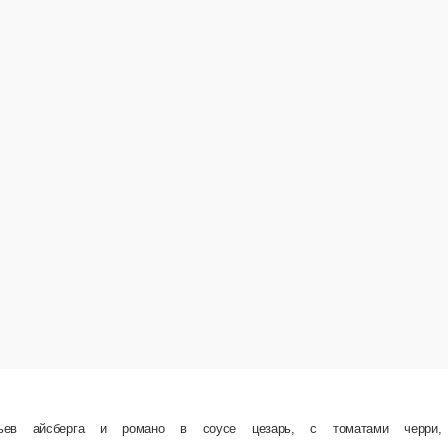
 соусе цезарь, с томатами черри, кусочками запеченного куриного филе и сухариками. У