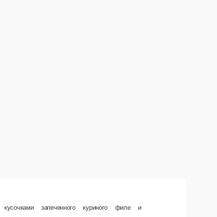
крашено половинкой отваренного яйца.
В корзину