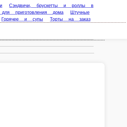
 и роллы в лаваше
Десерты и
одарки, шоколад, арахисовая паста и
ату заказа)