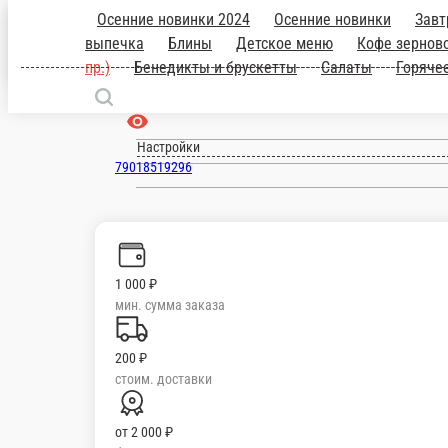
Верхняя Пышма
ru