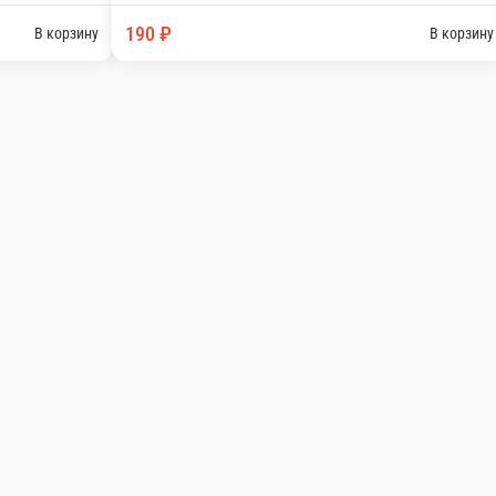
ки Яйца
Напитки
Сэндвичи, брускетты и роллы в лаваше
Десерты 
хисовая паста и пр.)
Бенедикты и брускетты
Салаты
Горячее и с