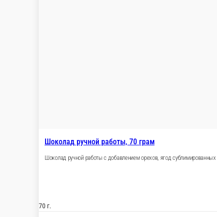
30 г.
120 ₽
В корзину
Пастила ягодная
Пастила готовится из ягод и мёда.
30 г.