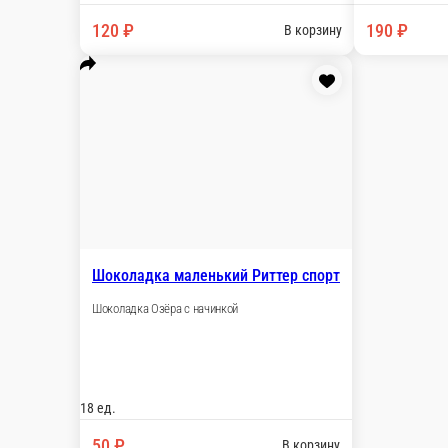
200 ₽
стоим. доставки
от
2 000 ₽
беспл. доставка
Осенние новинки 2024
Осенние новинки
Завтраки Каши
Завтра
для приготовления дома
Штучные товары (подарки, шоколад, ара
заказа)