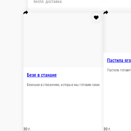
Настройки
79018519296
Главная
Отзывы
О нас
1 000 ₽
мин. сумма заказа