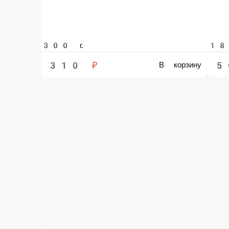
300 г.
18 ед
310 ₽
50
В корзину