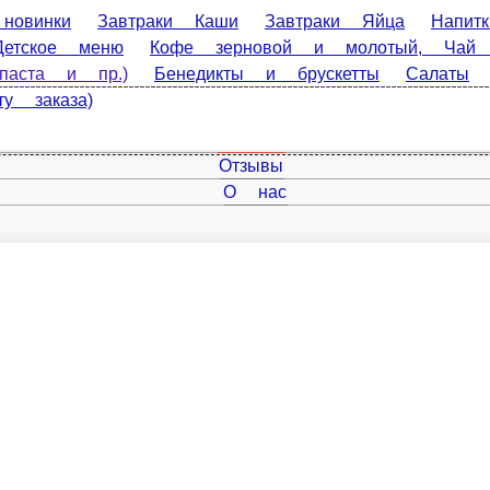
винки
Завтраки Каши
Завтраки Яйца
Напитки
Сэ
ское меню
Кофе зерновой и молотый, Чай для п
.)
Бенедикты и брускетты
Салаты
Горячее и с
Главная
Отзывы
О нас