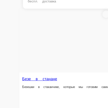
беспл. доставка
Пастила я
Пастила готовит
Безе в станане
Безешки в стаканчике, которые мы готовим сами.