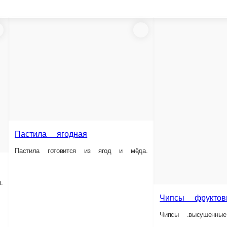
годная
ся из ягод и мёда.
Чипсы фруктовые. Яблоко или Яблоко
Чипсы .высушенные из фруктов. Без добавок.