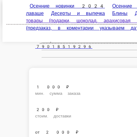
Осенние новинки 2024
Осенние но
Верхняя Пышма
лаваше
Десерты и выпечка
Блины
Дет
(подарки, шоколад, арахисовая паста и пр
ru
коментарии указываем дату заказа)
Настройки
79018519296
1 000 ₽
мин. сумма заказа
200 ₽
стоим. доставки
от
2 000 ₽