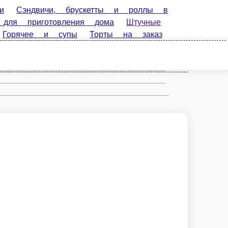
ндвичи, брускетты и роллы в
риготовления дома
Штучные товары
упы
Торты на заказ (предзаказ, в