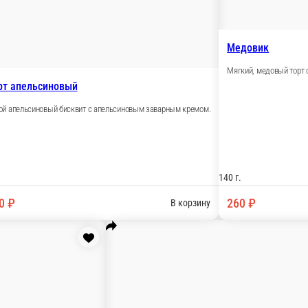
эспрессо, сыра маскарпоне и какао
ишни и крем-чиза