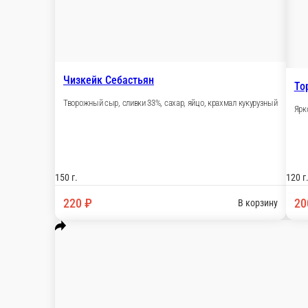
140 г.
260 ₽
В корзину
Тирамису
Десерт на основе печенья савоярди, пропитанного миндальным 
125 г.
240 ₽
В корзину
Красный бархат
Ванильные коржи с вишневой пропиткой и начинкой из ягод в
155 г.
220 ₽
В корзину
Морковно-облепиховый торт