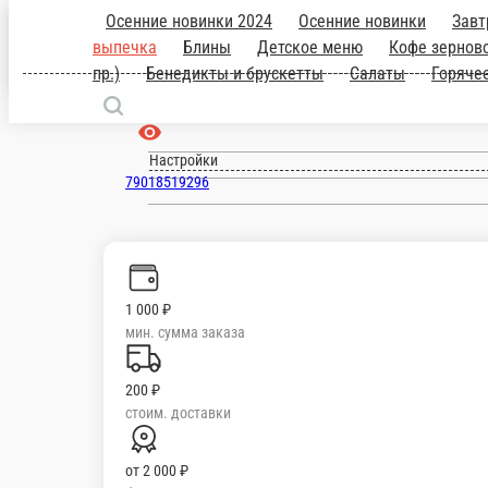
Верхняя Пышма
ru
Настройки
79018519296
Главная
Отзывы
О нас
1 000 ₽
мин. сумма заказа
200 ₽
стоим. доставки
от
2 000 ₽
беспл. доставка
Осенние новинки 2024
Осенние новинки
Завтраки Каши
Завтра
для приготовления дома
Штучные товары (подарки, шоколад, ара