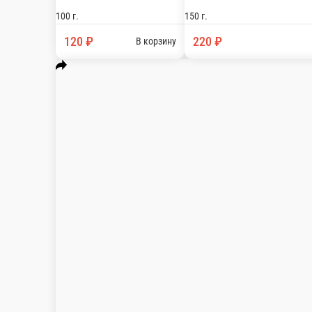
Чизкейк Нью-Йорк
Сыр творожный, яйцо, сахар, печенье, сливки 33%, сливочное 
150 г.
220 ₽
В корзину
Чизкейк маковый
Сливочный, ярко-выраженный маковый вкус. Состав: творожный 
120 г.
230 ₽
В корзину
Чизкейк шоколадный
Сыр творожный, яйцо, сахар, печенье, сливки 33%, сливочное м
150 г.
230 ₽