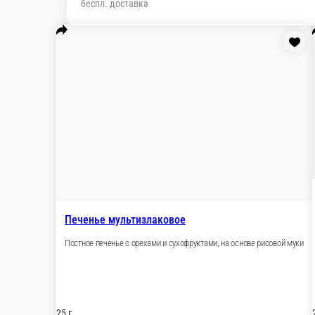
заказа)
Печенье мультизлаковое
Постное печенье с орехами и сухофруктами, на основе рисовой
25 г.
90 ₽
В корзину
Печенье кунжутное
Безглютеновое печенье на основе кунжута и рисовой муки
25 г.
60 ₽
В корзину
Печенье овсяное
Традиционное овсяное печенье с корицей