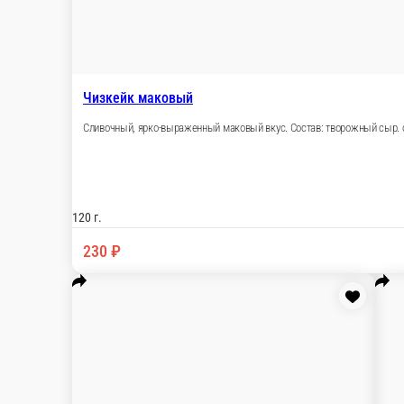
В корзину
Чизкейк Себастьян
Творожный сыр, сливки 33%, сахар, яйцо, крахмал кукурузный
150 г.
220 ₽
В корзину
Торт апельсиновый
Яркой апельсиновый бисквит с апельсиновым заварным кремо
120 г.
200 ₽
В корзину
Медовик
Мягкий, медовый торт со сметанной кислинкой.