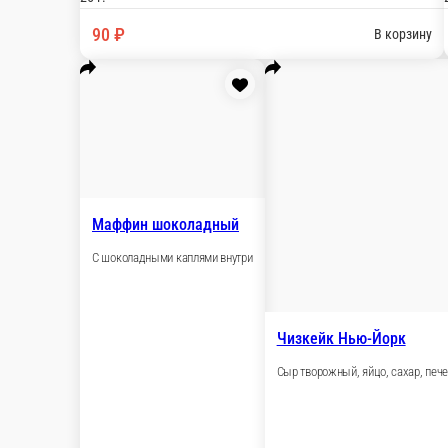
45 г.
50 ₽
В корзину
Печенье шоколадное
Яркая шоко печенька!
55 г.
80 ₽
В корзину
Маффин шоколадный
С шоколадными каплями внутри
100 г.
120 ₽
В корзину