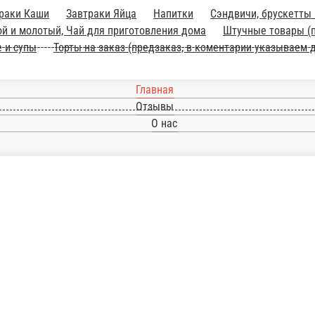
ки Яйца
Напитки
Сэндвичи, брускетты и роллы в лаваше
Десерты 
хисовая паста и пр.)
Бенедикты и брускетты
Салаты
Горячее и с