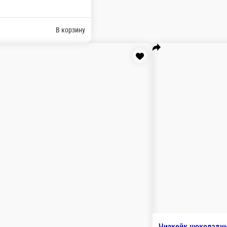
масло
сыр. сливки 33%, яйца, песочная основа из печенья, мак, саха
асло, какао, шоколад в галетах