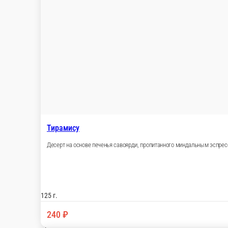
Морковные бисквиты с грецкими орехами и корицей. Пропитан
170 г.
220 ₽
В корзину
Муравейник
Десерт из песочного печенье собственного производства с вар
100 г.
170 ₽
В корзину
Панна котта
Сливочное желе с верхом из манго-маракуйя
150 г.
230 ₽
В корзину