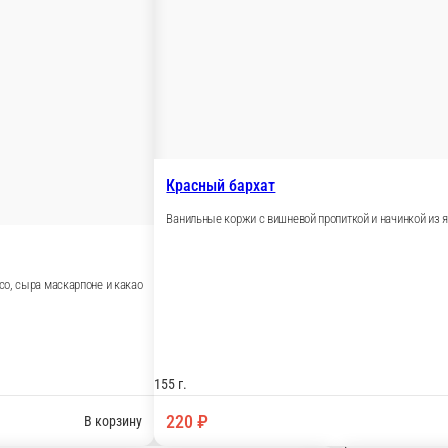
ные облепихой, с прослойкой крем-чиз и украшенные ягодками
еной сгущенкой и медом