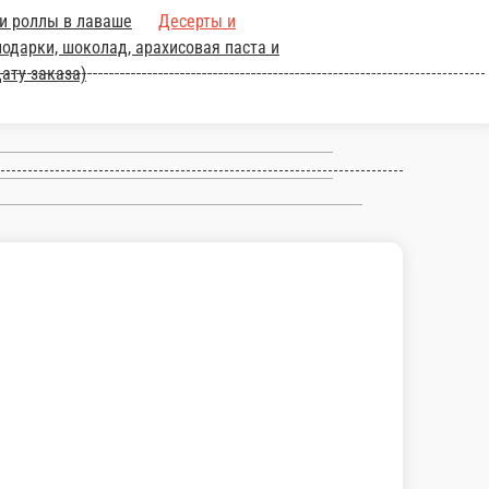
и выпечка
Блины
Детское меню
Кофе зерновой и молотый, Чай
упы
Торты на заказ (предзаказ, в коментарии указываем дату